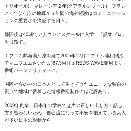
トリオール)、マレーシア２年(クアラルンプール)、フラン
ス４年(パリ) の通算１３年間の海外経験はコミュニケーシ
ョンの重要さを痛感する日々。
帰国後は40歳でアナウンススクールに入学、「話すプロ」
を目指す。
エフエム熱海湯河原を経て2005年12月エフエム浦和(現シ
ティエフエムさいたま)87.3ＭＨｚREDS WAVE開局より
番組パーソナリティーに。
国際社会の中の日本人として生きてきたユニークな独自の
視点で地域に密着した情報番組制作には定評あり。
2009年創業。日本年の学校では声の正しい出し方・話し
方を習わないため、自己流になって不安を抱えている大人
が多い日本の現状から