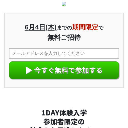
6
月4日(木)
期間限定
まで
の
で
無料ご招待
今すぐ無料で参加する
1DAY体験入学
参加者限定の